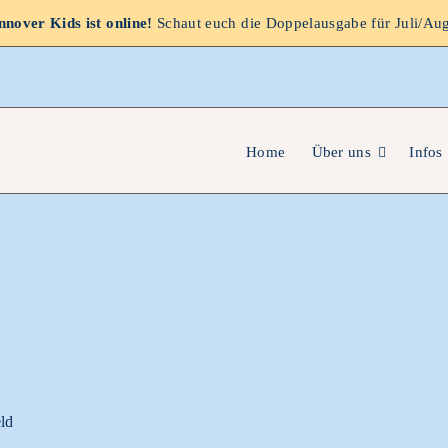
nover Kids ist online!
Schaut euch die Doppelausgabe für Juli/Au
Home
Über uns
Infos
eld