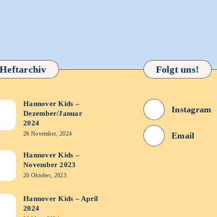
Heftarchiv
Folgt uns!
Hannover Kids –
nover
Instagram
Dezember/Januar
s
2024
26 November, 2024
Email
ember/Januar
Hannover Kids –
nover
4
November 2023
s
26 Oktober, 2023
ember
Hannover Kids – April
nover
2024
3
s