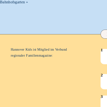
Bahnhofsgarten
»
Hannover Kids ist Mitglied im Verbund
1
Han
regionaler Familienmagazine:
Kid
–
Dez
2
Han
202
Kid
–
3
Nov
Han
202
Kid