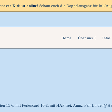
nover Kids ist online!
Schaut euch die Doppelausgabe für Juli/Au
Home
Über uns
Infos
Kosten 15 €, mit Feriencard 10 €, mit HAP frei, Anm.: Fzh-Linden@