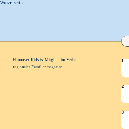
Wurzelzeit
»
Hannover Kids ist Mitglied im Verbund
1
Han
regionaler Familienmagazine:
Kid
–
2
Juli
Han
202
Kid
–
3
Juli
Han
202
Kid