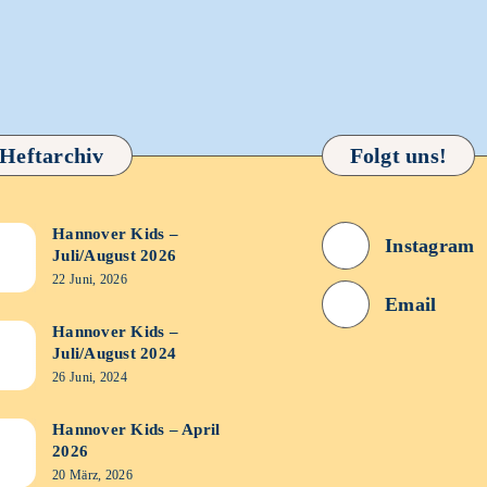
Heftarchiv
Folgt uns!
Hannover Kids –
nover
Instagram
Juli/August 2026
s
22 Juni, 2026
Email
/August
Hannover Kids –
nover
Juli/August 2024
6
s
26 Juni, 2024
/August
Hannover Kids – April
nover
2026
4
s
20 März, 2026