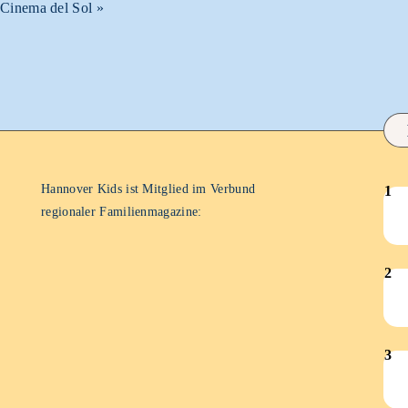
Cinema del Sol
»
Hannover Kids ist Mitglied im Verbund
1
Han
regionaler Familienmagazine:
Kid
–
2
Nov
Han
202
Kid
–
3
Feb
Han
202
Kid