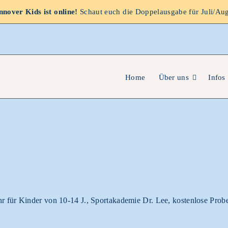
nover Kids ist online!
Schaut euch die Doppelausgabe für Juli/Au
Home
Über uns
Infos
Uhr für Kinder von 10-14 J., Sportakademie Dr. Lee, kostenlose Pro