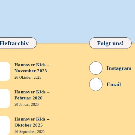
Heftarchiv
Folgt uns!
Hannover Kids –
nover
Instagram
November 2023
s
26 Oktober, 2023
Email
ember
Hannover Kids –
nover
Februar 2026
3
s
20 Januar, 2026
ruar
Hannover Kids –
nover
Oktober 2025
6
s
26 September, 2025