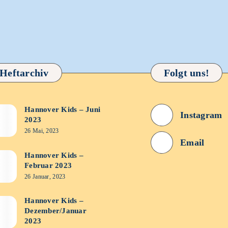
Heftarchiv
Folgt uns!
Hannover Kids – Juni
nover
Instagram
2023
s
26 Mai, 2023
Email
Hannover Kids –
nover
Februar 2023
3
s
26 Januar, 2023
ruar
Hannover Kids –
nover
Dezember/Januar
3
s
2023