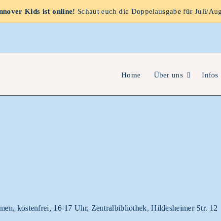
nover Kids ist online!
Schaut euch die Doppelausgabe für Juli/Au
Home
Über uns
Infos
en, kostenfrei, 16-17 Uhr, Zentralbibliothek, Hildesheimer Str. 12