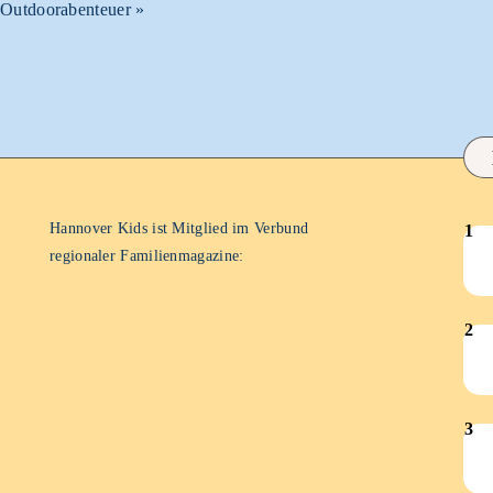
Outdoorabenteuer
»
Hannover Kids ist Mitglied im Verbund
1
Han
regionaler Familienmagazine:
Kid
–
2
Juni
Han
202
Kid
–
3
Feb
Han
202
Kid