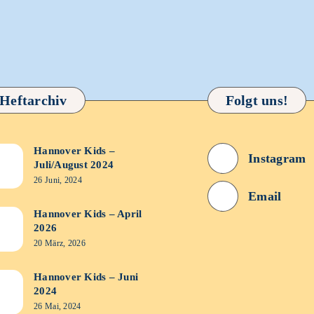
Heftarchiv
Folgt uns!
Hannover Kids –
nover
Instagram
Juli/August 2024
s
26 Juni, 2024
Email
/August
Hannover Kids – April
nover
2026
4
s
20 März, 2026
l
Hannover Kids – Juni
nover
2024
6
s
26 Mai, 2024