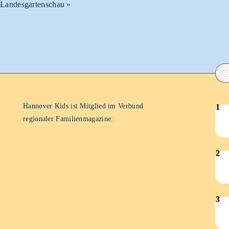
Landesgartenschau
»
Hannover Kids ist Mitglied im Verbund
1
Han
regionaler Familienmagazine:
Kid
–
2
Juli
Han
202
Kid
–
3
Apri
Han
202
Kid