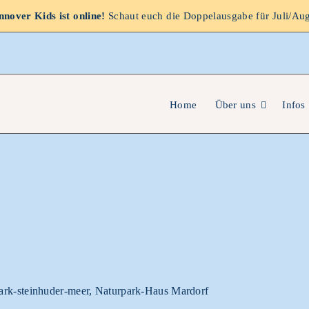
nover Kids ist online!
Schaut euch die Doppelausgabe für Juli/Au
Home
Über uns
Infos
park-steinhuder-meer, Naturpark-Haus Mardorf