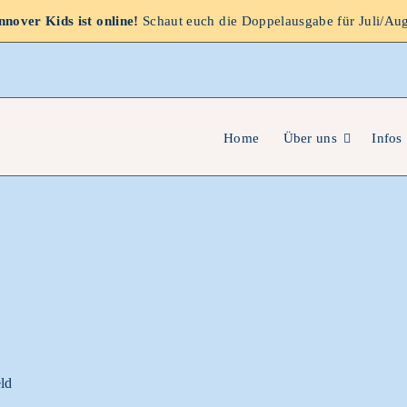
nover Kids ist online!
Schaut euch die Doppelausgabe für Juli/Au
Home
Über uns
Infos
eld