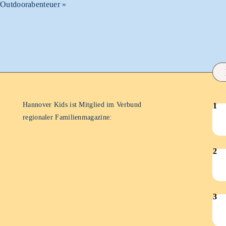
Outdoorabenteuer
»
Hannover Kids ist Mitglied im Verbund
1
Han
regionaler Familienmagazine:
Kid
–
2
Mär
Han
202
Kid
–
3
Feb
Han
202
Kid