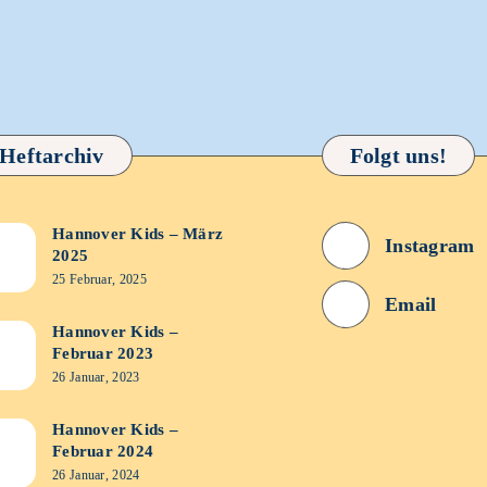
Heftarchiv
Folgt uns!
Hannover Kids – März
nover
Instagram
2025
s
25 Februar, 2025
Email
z
Hannover Kids –
nover
Februar 2023
5
s
26 Januar, 2023
ruar
Hannover Kids –
nover
Februar 2024
3
s
26 Januar, 2024